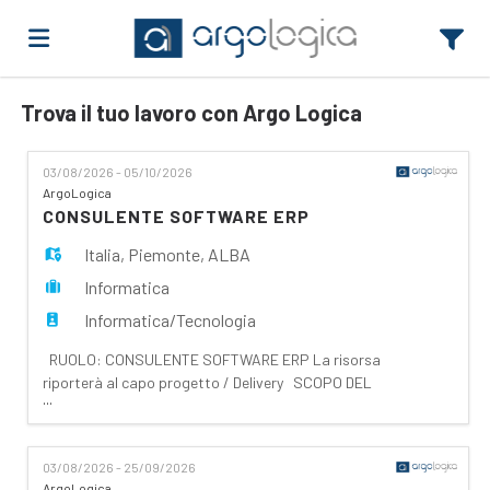
Trova il tuo lavoro con Argo Logica
Home
03/08/2026 - 05/10/2026
Offerte
ArgoLogica
CONSULENTE SOFTWARE ERP
Italia
,
Piemonte
,
ALBA
di
Carica
Informatica
Informatica/Tecnologia
lavoro
il
Login
RUOLO: CONSULENTE SOFTWARE ERP La risorsa
riporterà al capo progetto / Delivery SCOPO DEL
...
RUOLO La risorsa dovrà essere in grado, dopo
CV
Lingua
opportuna formazione e affiancamento, a svolgere
le attività necessarie all'implementazione del
03/08/2026 - 25/09/2026
gestionale ERP, Sage ERP X3. In particolare, dovrà
ArgoLogica