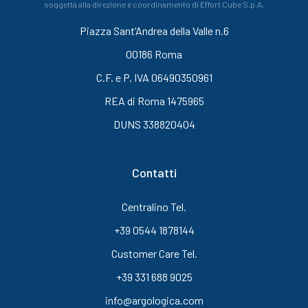
soggetta alla direzione e coordinamento di Effort Cube S.p.A.
Piazza Sant’Andrea della Valle n.6
00186 Roma
C.F. e P. IVA 06490350961
REA di Roma 1475965
DUNS 338820404
Contatti
Centralino Tel.
+39 0544 1878144
Customer Care Tel.
+39 331 688 9025
info@argologica.com