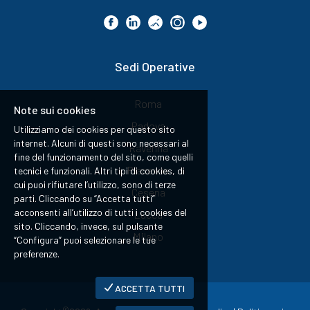
Sedi Operative
Roma
Note sui cookies
Padova
Utilizziamo dei cookies per questo sito
internet. Alcuni di questi sono necessari al
Ravenna
fine del funzionamento del sito, come quelli
Piacenza
tecnici e funzionali. Altri tipi di cookies, di
cui puoi rifiutare l’utilizzo, sono di terze
Cesena
parti. Cliccando su “Accetta tutti”
acconsenti all’utilizzo di tutti i cookies del
Lucca
sito. Cliccando, invece, sul pulsante
Milano
“Configura” puoi selezionare le tue
preferenze.
ACCETTA TUTTI
©