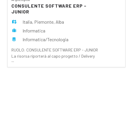
EN
essere pienamente competente nella conoscenza
CONSULENTE SOFTWARE ERP -
dei processi
JUNIOR
FR
Italia
,
Piemonte
,
Alba
Informatica
Informatica/Tecnologia
IT
RUOLO: CONSULENTE SOFTWARE ERP - JUNIOR
La risorsa riporterà al capo progetto / Delivery
...
DE
SCOPO DEL RUOLO La risorsa dovrà essere in
grado, dopo opportuna formazione e
affiancamento, a svolgere le attività necessarie
all'implementazione del gestionale ERP, Sage ERP
ES
X3. In particolare, dovrà essere pienamente
competente nella conoscenza dei proces
PT